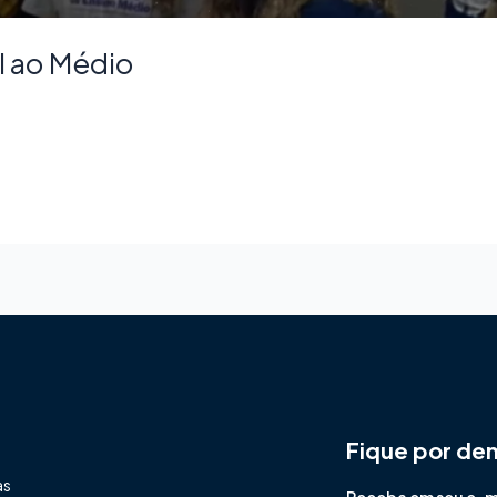
l ao Médio
Fique por de
as
Receba em seu e-mai