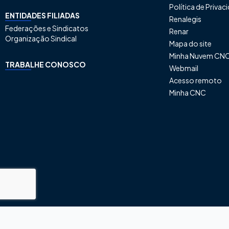
Política de Priva
ENTIDADES FILIADAS
Renalegis
Federações e Sindicatos
Renar
Organização Sindical
Mapa do site
Minha Nuvem CN
TRABALHE CONOSCO
Webmail
Acesso remoto
Minha CNC
® Confederação Nacio