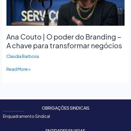
Branding
–
A
chave
para
Ana Couto | O poder do Branding –
transformar
A chave para transformar negócios
negócios
Claudia Barbosa
Read More »
OBRIGAÇÕES SINDICAIS
Enquadramento Sindical
ENTIDADES FILIADAS