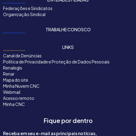
Federações e Sindicatos
Organização Sindical
TRABALHE CONOSCO
LINKS
Canal de Denúncias
Política de Privacidade e Proteção de Dados Pessoais
Renalegis
Renar
Mapa do site
Minha Nuvem CNC
Webmail
Acesso remoto
Minha CNC
Fique por dentro
Receba em seu e-mail as principais notícias,