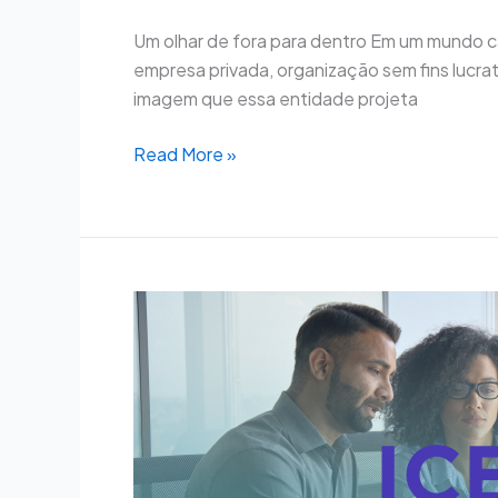
Um olhar de fora para dentro Em um mundo c
empresa privada, organização sem fins lucrat
imagem que essa entidade projeta
Read More »
Índice
de
Confiança
do
Empresário
do
Comércio