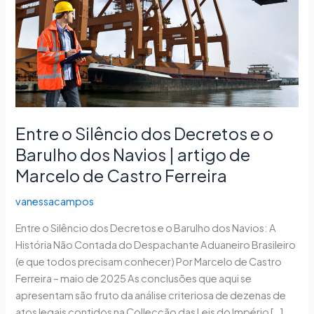
e
o
Barulho
dos
Navios
|
artigo
de
Entre o Silêncio dos Decretos e o
Marcelo
Barulho dos Navios | artigo de
de
Marcelo de Castro Ferreira
Castro
Ferreira
vanessacampos
Entre o Silêncio dos Decretos e o Barulho dos Navios: A
História Não Contada do Despachante Aduaneiro Brasileiro
(e que todos precisam conhecer) Por Marcelo de Castro
Ferreira – maio de 2025 As conclusões que aqui se
apresentam são fruto da análise criteriosa de dezenas de
atos legais contidos na Collecção das Leis do Império […]