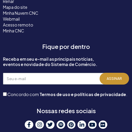
Renar
Mapa do site
Minha Nuvem CNC
Webmail
Acesso remoto
Minha CNC
Fique por dentro
Receba em seu e-mail as principais notícias,
eventos e novidade do Sistema de Comércio.
Seu
ASSINAR
e-
mail
Concordo com
Termos de uso e políticas de privacidade
.
Nossas redes sociais
F
I
T
S
P
L
Y
F
a
n
w
p
i
i
o
l