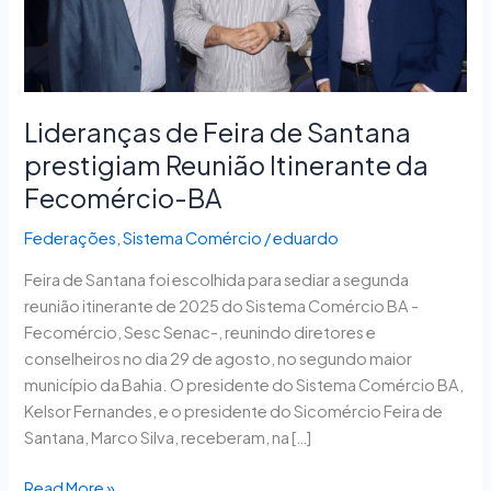
Reunião
Itinerante
da
Fecomércio-
BA
Lideranças de Feira de Santana
prestigiam Reunião Itinerante da
Fecomércio-BA
Federações
,
Sistema Comércio
/
eduardo
Feira de Santana foi escolhida para sediar a segunda
reunião itinerante de 2025 do Sistema Comércio BA -
Fecomércio, Sesc Senac-, reunindo diretores e
conselheiros no dia 29 de agosto, no segundo maior
município da Bahia. O presidente do Sistema Comércio BA,
Kelsor Fernandes, e o presidente do Sicomércio Feira de
Santana, Marco Silva, receberam, na […]
Read More »