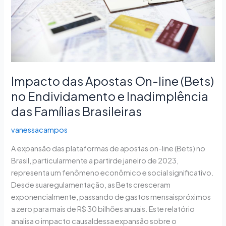
no
Endividamento
e
Inadimplência
das
Famílias
Impacto das Apostas On-line (Bets)
Brasileiras
no Endividamento e Inadimplência
das Famílias Brasileiras
vanessacampos
A expansão das plataformas de apostas on-line (Bets) no
Brasil, particularmente a partirde janeiro de 2023,
representa um fenômeno econômico e social significativo.
Desde suaregulamentação, as Bets cresceram
exponencialmente, passando de gastos mensaispróximos
a zero para mais de R$ 30 bilhões anuais. Este relatório
analisa o impacto causaldessa expansão sobre o