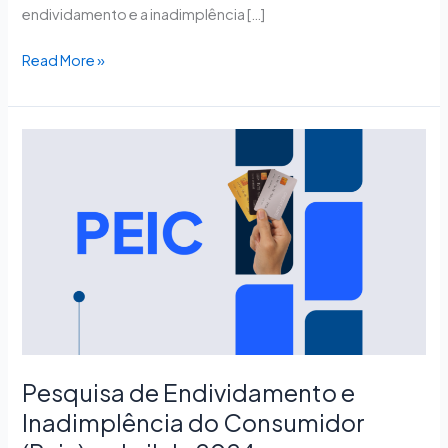
endividamento e a inadimplência […]
Read More »
Pesquisa
de
Endividamento
e
Inadimplência
do
Consumidor
(Peic)
–
abril
de
Pesquisa de Endividamento e
2024
Inadimplência do Consumidor