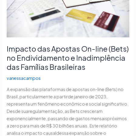
no
Endividamento
e
Inadimplência
das
Famílias
Impacto das Apostas On-line (Bets)
Brasileiras
no Endividamento e Inadimplência
das Famílias Brasileiras
vanessacampos
A expansão das plataformas de apostas on-line (Bets) no
Brasil, particularmente a partirde janeiro de 2023,
representa um fenômeno econômico e social significativo.
Desde suaregulamentação, as Bets cresceram
exponencialmente, passando de gastos mensaispróximos
a zero para mais de R$ 30 bilhões anuais. Este relatório
analisa o impacto causaldessa expansão sobre o