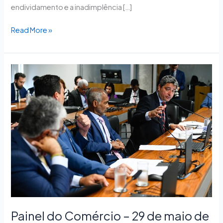
endividamento e a inadimplência […]
Read More »
Painel
do
Comércio
–
29
de
maio
de
2025
Painel do Comércio – 29 de maio de