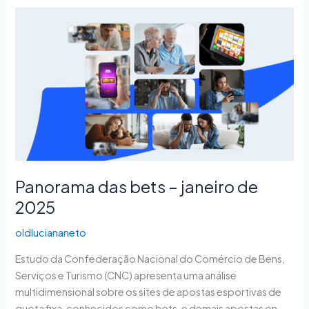
Panorama
das
bets
–
janeiro
de
2025
Panorama das bets – janeiro de
2025
oldluciananeto
Estudo da Confederação Nacional do Comércio de Bens,
Serviços e Turismo (CNC) apresenta uma análise
multidimensional sobre os sites de apostas esportivas de
quota fixa, conhecidos como bets, e demais apostas on-