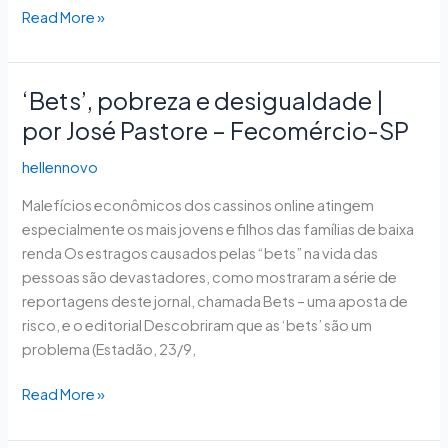
Read More »
‘Bets’, pobreza e desigualdade |
‘Bets’,
pobreza
por José Pastore – Fecomércio-SP
e
hellennovo
desigualdade
|
Malefícios econômicos dos cassinos online atingem
por
especialmente os mais jovens e filhos das famílias de baixa
José
renda Os estragos causados pelas “bets” na vida das
Pastore
pessoas são devastadores, como mostraram a série de
–
reportagens deste jornal, chamada Bets – uma aposta de
Fecomércio-
risco, e o editorial Descobriram que as ‘bets’ são um
SP
problema (Estadão, 23/9,
Read More »