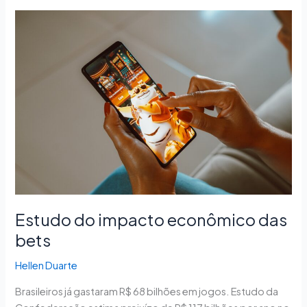
Estudo
do
impacto
econômico
das
bets
Estudo do impacto econômico das
bets
Hellen Duarte
Brasileiros já gastaram R$ 68 bilhões em jogos. Estudo da