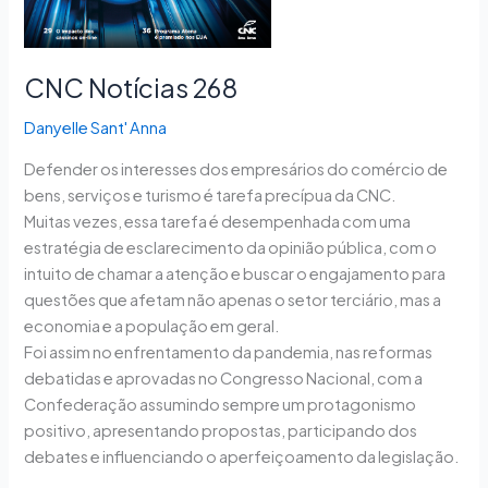
CNC Notícias 268
Danyelle Sant' Anna
Defender os interesses dos empresários do comércio de
bens, serviços e turismo é tarefa precípua da CNC.
Muitas vezes, essa tarefa é desempenhada com uma
estratégia de esclarecimento da opinião pública, com o
intuito de chamar a atenção e buscar o engajamento para
questões que afetam não apenas o setor terciário, mas a
economia e a população em geral.
Foi assim no enfrentamento da pandemia, nas reformas
debatidas e aprovadas no Congresso Nacional, com a
Confederação assumindo sempre um protagonismo
positivo, apresentando propostas, participando dos
debates e influenciando o aperfeiçoamento da legislação.