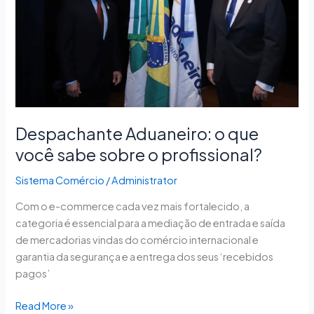
sabe
sobre
o
profissional?
Despachante Aduaneiro: o que
você sabe sobre o profissional?
Sistema Comércio
/
Administrator
Com o e-commerce cada vez mais fortalecido, a
categoria é essencial para a mediação de entrada e saída
de mercadorias vindas do comércio internacional e
garantia da segurança e a entrega dos seus ‘recebidos
pagos’
Read More »