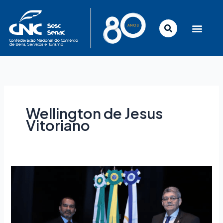
Ir
para
o
conteúdo
Wellington de Jesus
Vitoriano
Despachante
Aduaneiro:
o
que
você