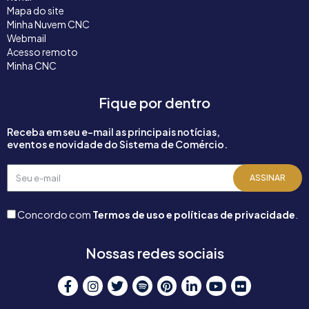
Mapa do site
Minha Nuvem CNC
Webmail
Acesso remoto
Minha CNC
Fique por dentro
Receba em seu e-mail as principais notícias,
eventos e novidade do Sistema de Comércio.
Seu
ASSINAR
e-
mail
Concordo com
Termos de uso e políticas de privacidade
.
Nossas redes sociais
F
I
T
S
P
L
Y
F
a
n
w
p
i
i
o
l
c
s
i
o
n
n
u
i