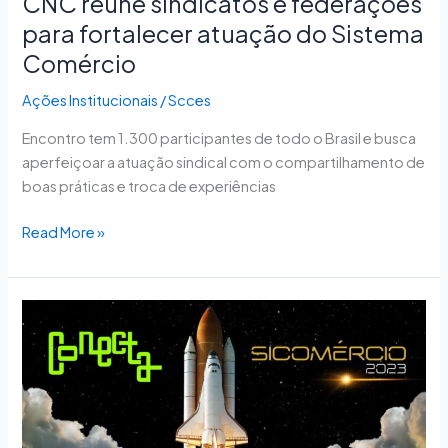
CNC reúne sindicatos e federações
para fortalecer atuação do Sistema
Comércio
Ações Institucionais
/
Scces
Encontro tem 1.300 participantes de todo o Brasil e busca
aperfeiçoar a atuação sindical com o compartilhamento de
boas práticas e troca de experiências
Read More »
Eventos
reunirão,
em
Brasília,
mais
de