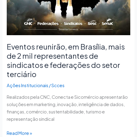
2
mil
representantes
de
sindicatos
e
Eventos reunirão, em Brasília, mais
federações
do
de 2 mil representantes de
setor
sindicatos e federações do setor
terciário
terciário
Ações Institucionais
/
Scces
Realizados pela CNC, Conecta e Sicomércio apresentarão
soluções em marketing, inovação, inteligência de dados,
finanças, comércio, sustentabilidade, turismo e
representação sindical
Read More »