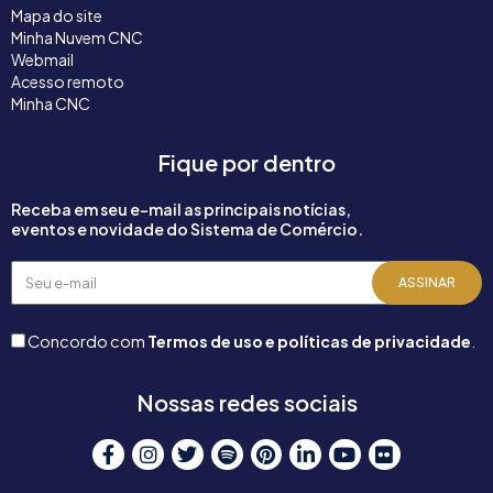
Mapa do site
Minha Nuvem CNC
Webmail
Acesso remoto
Minha CNC
Fique por dentro
Receba em seu e-mail as principais notícias,
eventos e novidade do Sistema de Comércio.
Seu
ASSINAR
e-
mail
Concordo com
Termos de uso e políticas de privacidade
.
Nossas redes sociais
F
I
T
S
P
L
Y
F
a
n
w
p
i
i
o
l
c
s
i
o
n
n
u
i