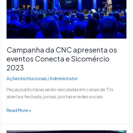
Conecta
e
Sicomércio
2023
Campanha da CNC apresenta os
eventos Conecta e Sicomércio
2023
Ações Institucionais
/
Administrator
Peças publicitárias serão veiculadas em canais de TVs
aberta e fechada, jornais, portais e redes sociais
Read More »