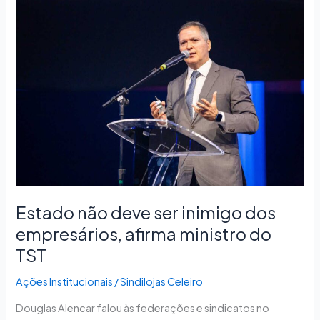
Estado
não
deve
ser
inimigo
dos
empresários,
afirma
ministro
do
TST
Estado não deve ser inimigo dos
empresários, afirma ministro do
TST
Ações Institucionais
/
Sindilojas Celeiro
Douglas Alencar falou às federações e sindicatos no