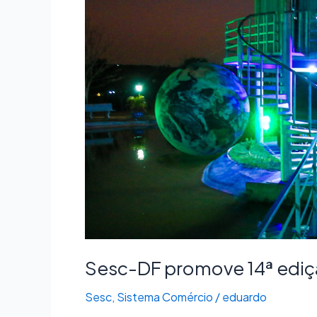
edição
do
projeto
“De
Olho
no
Céu”
Sesc-DF promove 14ª ediçã
Sesc
,
Sistema Comércio
/
eduardo