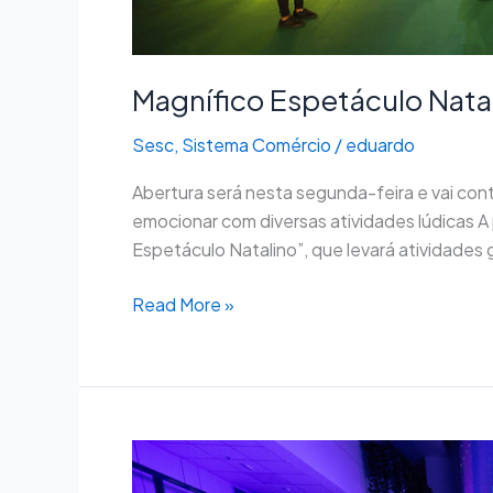
Magnífico Espetáculo Nata
Sesc
,
Sistema Comércio
/
eduardo
Abertura será nesta segunda-feira e vai cont
emocionar com diversas atividades lúdicas 
Espetáculo Natalino”, que levará atividades 
Read More »
Sesc-
DF