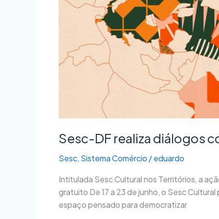
consolidar
atuação
do
Sesc
Cultural
Sesc-DF realiza diálogos 
Sesc
,
Sistema Comércio
/
eduardo
Intitulada Sesc Cultural nos Territórios, a a
gratuito De 17 a 23 de junho, o Sesc Cultura
espaço pensado para democratizar