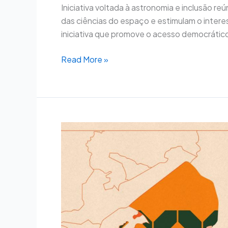
Iniciativa voltada à astronomia e inclusão 
das ciências do espaço e estimulam o interes
iniciativa que promove o acesso democrático 
Read More »
Sesc-
DF
realiza
diálogos
com
a
comunidade
para