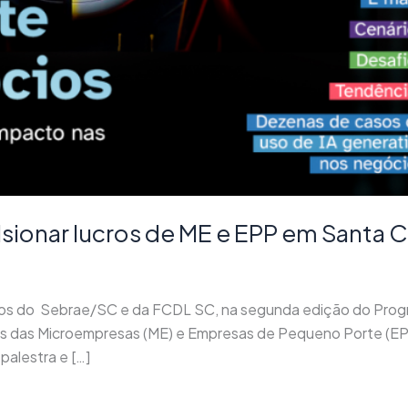
sionar lucros de ME e EPP em Santa C
os do Sebrae/SC e da FCDL SC, na segunda edição do Progr
 lucros das Microempresas (ME) e Empresas de Pequeno Porte (
alestra e […]