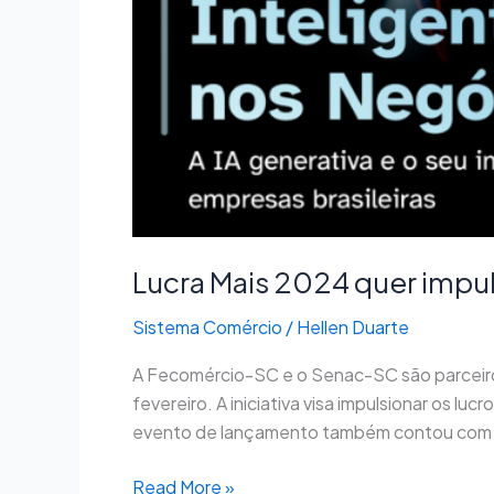
Lucra Mais 2024 quer impul
Sistema Comércio
/
Hellen Duarte
A Fecomércio-SC e o Senac-SC são parceir
fevereiro. A iniciativa visa impulsionar os
evento de lançamento também contou com p
Read More »