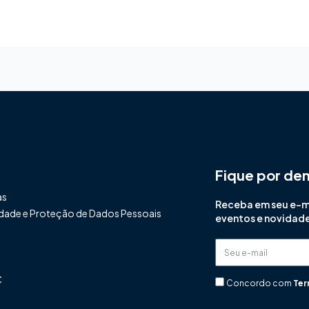
Fique por de
as
Receba em seu e-mai
cidade e Proteção de Dados Pessoais
eventos e novidad
Seu
e-
C
mail
Concordo com
Ter