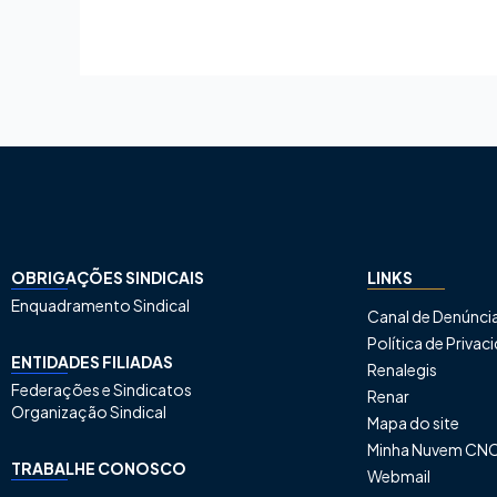
OBRIGAÇÕES SINDICAIS
LINKS
Enquadramento Sindical
Canal de Denúnci
Política de Priva
ENTIDADES FILIADAS
Renalegis
Federações e Sindicatos
Renar
Organização Sindical
Mapa do site
Minha Nuvem CN
TRABALHE CONOSCO
Webmail