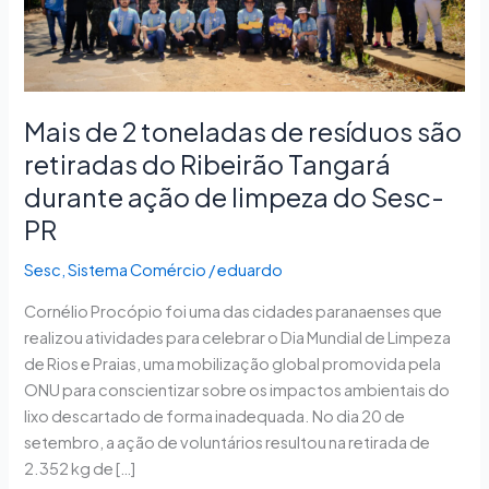
são
retiradas
do
Ribeirão
Tangará
Mais de 2 toneladas de resíduos são
durante
retiradas do Ribeirão Tangará
ação
durante ação de limpeza do Sesc-
de
PR
limpeza
do
Sesc
,
Sistema Comércio
/
eduardo
Sesc-
PR
Cornélio Procópio foi uma das cidades paranaenses que
realizou atividades para celebrar o Dia Mundial de Limpeza
de Rios e Praias, uma mobilização global promovida pela
ONU para conscientizar sobre os impactos ambientais do
lixo descartado de forma inadequada. No dia 20 de
setembro, a ação de voluntários resultou na retirada de
2.352 kg de […]