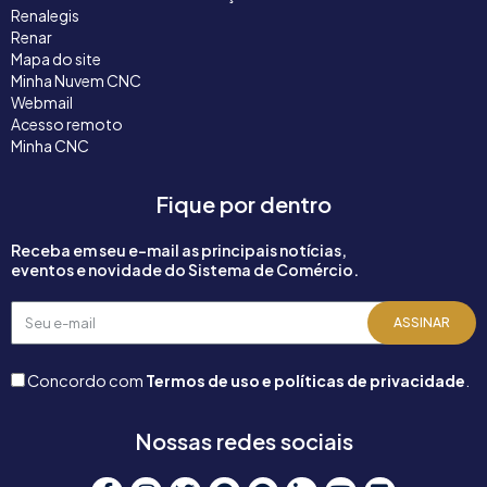
Renalegis
Renar
Mapa do site
Minha Nuvem CNC
Webmail
Acesso remoto
Minha CNC
Fique por dentro
Receba em seu e-mail as principais notícias,
eventos e novidade do Sistema de Comércio.
Seu
ASSINAR
e-
mail
Concordo com
Termos de uso e políticas de privacidade
.
Nossas redes sociais
F
I
T
S
P
L
Y
F