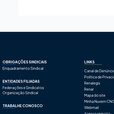
OBRIGAÇÕES SINDICAIS
LINKS
Enquadramento Sindical
Canal de Denúnci
Política de Priva
ENTIDADES FILIADAS
Renalegis
Federações e Sindicatos
Renar
Organização Sindical
Mapa do site
Minha Nuvem CN
TRABALHE CONOSCO
Webmail
Acesso remoto