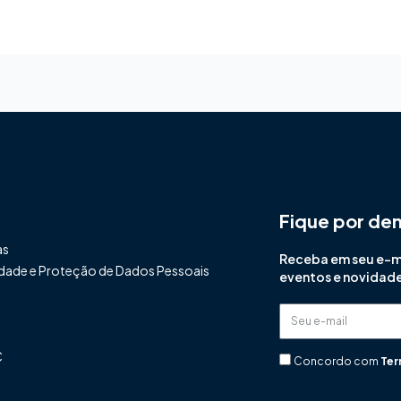
Fique por de
as
Receba em seu e-mai
cidade e Proteção de Dados Pessoais
eventos e novidad
Seu
e-
C
mail
Concordo com
Ter