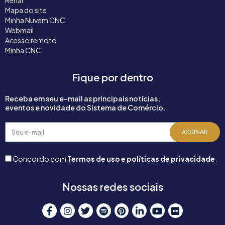
Renar
Mapa do site
Minha Nuvem CNC
Webmail
Acesso remoto
Minha CNC
Fique por dentro
Receba em seu e-mail as principais notícias,
eventos e novidade do Sistema de Comércio.
Seu
ASSINAR
e-
mail
Concordo com
Termos de uso e políticas de privacidade
.
Nossas redes sociais
F
I
T
S
P
L
Y
F
a
n
w
p
i
i
o
l