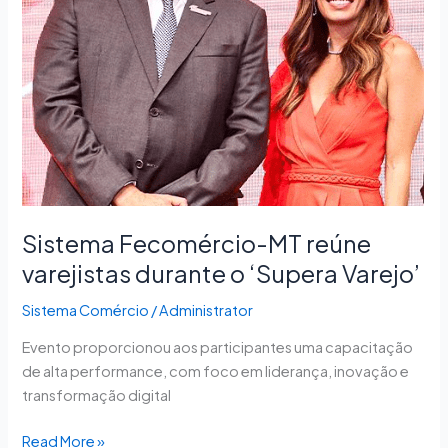
o
‘Supera
Varejo’
Sistema Fecomércio-MT reúne
varejistas durante o ‘Supera Varejo’
Sistema Comércio
/
Administrator
Evento proporcionou aos participantes uma capacitação
de alta performance, com foco em liderança, inovação e
transformação digital
Read More »