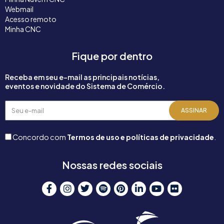
Webmail
Acesso remoto
Minha CNC
Fique por dentro
Receba em seu e-mail as principais notícias,
eventos e novidade do Sistema de Comércio.
Seu
ASSINAR
e-
mail
Concordo com
Termos de uso e políticas de privacidade
.
Nossas redes sociais
F
I
T
S
P
L
Y
F
a
n
w
p
i
i
o
l
c
s
i
o
n
n
u
i
e
t
t
t
t
k
t
c
b
a
t
i
e
e
u
k