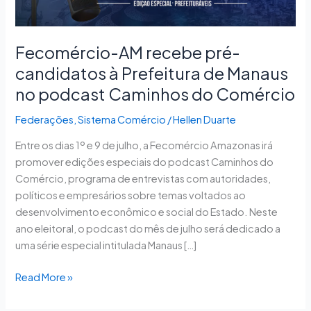
à
Prefeitura
de
​Fecomércio-AM recebe pré-
Manaus
candidatos à Prefeitura de Manaus
no
no podcast Caminhos do Comércio
podcast
Caminhos
Federações
,
Sistema Comércio
/
Hellen Duarte
do
Comércio
Entre os dias 1º e 9 de julho, a Fecomércio Amazonas irá
promover edições especiais do podcast Caminhos do
Comércio, programa de entrevistas com autoridades,
políticos e empresários sobre temas voltados ao
desenvolvimento econômico e social do Estado. Neste
ano eleitoral, o podcast do mês de julho será dedicado a
uma série especial intitulada Manaus […]
Read More »