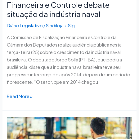
Financeira e Controle debate
situação da indústria naval
Diário Legislativo
/
Sindilojas-Slg
A Comissão de Fiscalização Financeira e Controle da
Câmara dos Deputados realiza audiência pública nesta
terça-feira (25) sobre o crescimento da indústria naval
brasileira. O deputado Jorge Solla (PT-BA), que pediu a
audiência, disse que a indústria naval brasileira teve seu
progresso interrompido após 2014, depois de um período
florescente. “O setor, que em 2014 chegou
Read More »
Entidades
patronais
defendem