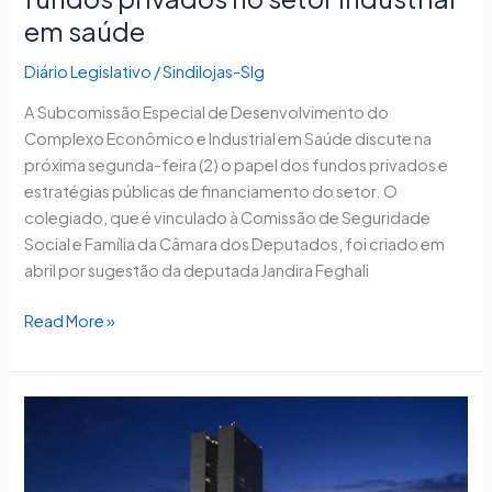
em saúde
Diário Legislativo
/
Sindilojas-Slg
A Subcomissão Especial de Desenvolvimento do
Complexo Econômico e Industrial em Saúde discute na
próxima segunda-feira (2) o papel dos fundos privados e
estratégias públicas de financiamento do setor. O
colegiado, que é vinculado à Comissão de Seguridade
Social e Família da Câmara dos Deputados, foi criado em
abril por sugestão da deputada Jandira Feghali
Read More »
Comissão
de
Finanças
aprova