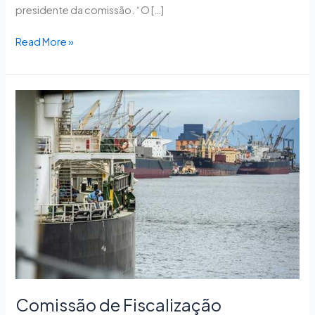
presidente da comissão. “O […]
Read More »
Comissão
de
Fiscalização
Financeira
e
Controle
debate
situação
da
indústria
naval
Comissão de Fiscalização