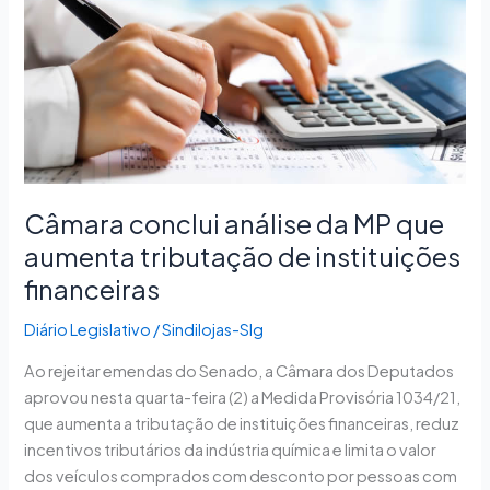
análise
da
MP
que
aumenta
tributação
de
instituições
financeiras
Câmara conclui análise da MP que
aumenta tributação de instituições
financeiras
Diário Legislativo
/
Sindilojas-Slg
Ao rejeitar emendas do Senado, a Câmara dos Deputados
aprovou nesta quarta-feira (2) a Medida Provisória 1034/21,
que aumenta a tributação de instituições financeiras, reduz
incentivos tributários da indústria química e limita o valor
dos veículos comprados com desconto por pessoas com