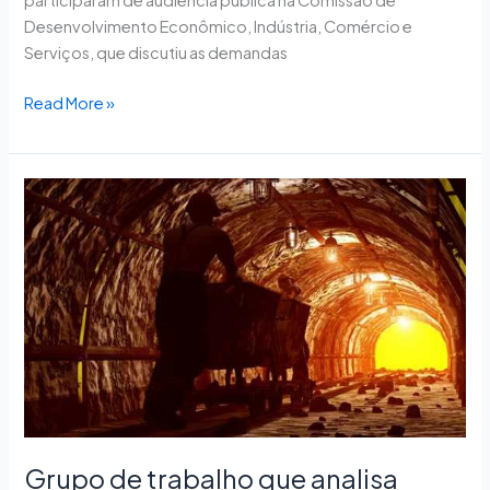
participaram de audiência pública na Comissão de
Desenvolvimento Econômico, Indústria, Comércio e
Serviços, que discutiu as demandas
Read More »
Grupo
de
trabalho
que
analisa
Código
de
Mineração
tem
audiência
nesta
Grupo de trabalho que analisa
quinta-