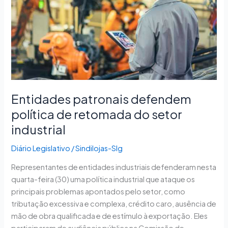
política
de
retomada
do
setor
industrial
Entidades patronais defendem
política de retomada do setor
industrial
Diário Legislativo
/
Sindilojas-Slg
Representantes de entidades industriais defenderam nesta
quarta-feira (30) uma política industrial que ataque os
principais problemas apontados pelo setor, como
tributação excessiva e complexa, crédito caro, ausência de
mão de obra qualificada e de estímulo à exportação. Eles