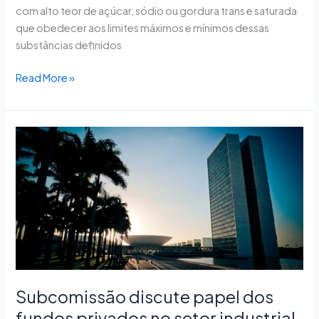
com alto teor de açúcar, sódio ou gordura trans e saturada
que obedecer aos limites máximos e mínimos dessas
substâncias definidos
Read More »
Subcomissão
discute
papel
dos
fundos
privados
no
setor
industrial
em
Subcomissão discute papel dos
saúde
fundos privados no setor industrial