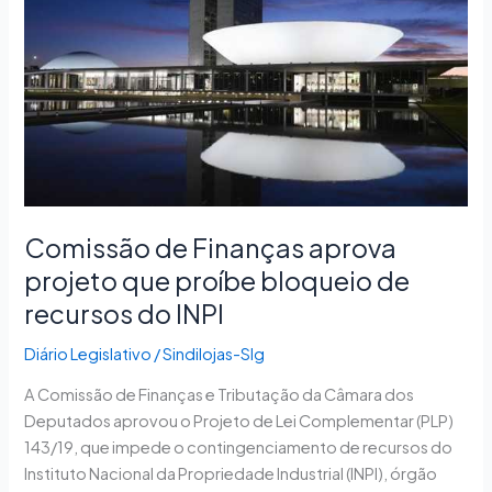
projeto
que
proíbe
bloqueio
de
recursos
do
INPI
Comissão de Finanças aprova
projeto que proíbe bloqueio de
recursos do INPI
Diário Legislativo
/
Sindilojas-Slg
A Comissão de Finanças e Tributação da Câmara dos
Deputados aprovou o Projeto de Lei Complementar (PLP)
143/19, que impede o contingenciamento de recursos do
Instituto Nacional da Propriedade Industrial (INPI), órgão