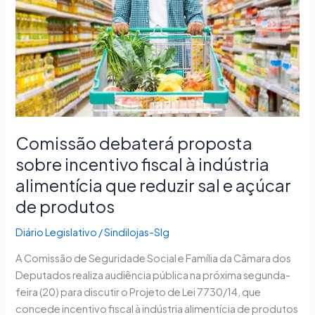
sobre
incentivo
fiscal
à
indústria
alimentícia
que
reduzir
Comissão debaterá proposta
sal
sobre incentivo fiscal à indústria
e
açúcar
alimentícia que reduzir sal e açúcar
de
de produtos
produtos
Diário Legislativo
/
Sindilojas-Slg
A Comissão de Seguridade Social e Família da Câmara dos
Deputados realiza audiência pública na próxima segunda-
feira (20) para discutir o Projeto de Lei 7730/14, que
concede incentivo fiscal à indústria alimentícia de produtos