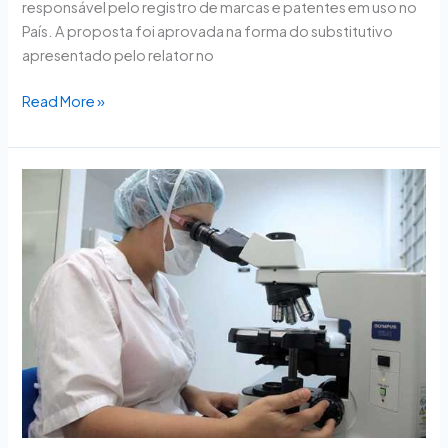
responsável pelo registro de marcas e patentes em uso no
País. A proposta foi aprovada na forma do substitutivo
apresentado pelo relator no
Read More »
Subcomissão
discute
controle
do
setor
industrial
em
saúde