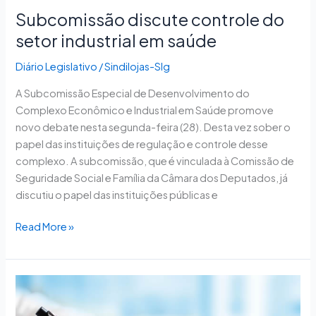
Subcomissão discute controle do
setor industrial em saúde
Diário Legislativo
/
Sindilojas-Slg
A Subcomissão Especial de Desenvolvimento do
Complexo Econômico e Industrial em Saúde promove
novo debate nesta segunda-feira (28). Desta vez sober o
papel das instituições de regulação e controle desse
complexo. A subcomissão, que é vinculada à Comissão de
Seguridade Social e Família da Câmara dos Deputados, já
discutiu o papel das instituições públicas e
Read More »
Câmara
conclui