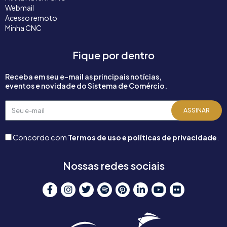
Webmail
Acesso remoto
Minha CNC
Fique por dentro
Receba em seu e-mail as principais notícias,
eventos e novidade do Sistema de Comércio.
Seu
ASSINAR
e-
mail
Concordo com
Termos de uso e políticas de privacidade
.
Nossas redes sociais
F
I
T
S
P
L
Y
F
a
n
w
p
i
i
o
l
c
s
i
o
n
n
u
i
e
t
t
t
t
k
t
c
b
a
t
i
e
e
u
k