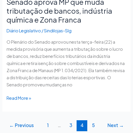
Franca
Senado aprova MP que muda
tributação de bancos, indústria
química e Zona Franca
Diário Legislativo
/
Sindilojas-Slg
O Plenário do Senado aprovou nesta terça-feira (22) a
medida provisória que aumenta a tributação sobre o lucro
de bancos, reduz benefícios tributários da indústria
química e retira isenção sobre combustíveis e derivados na
Zona Franca de Manaus (MP 1.034/2021). Ela também revisa
a distribuição das receitas das loterias esportivas. O
Senado promoveu mudanças no
Read More »
←
Previous
1
…
3
4
5
Next
→