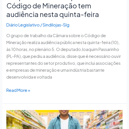
Código de Mineração tem
feira
audiência nesta quinta-feira
Diário Legislativo
/
Sindilojas-Slg
O grupo de trabalho da Câmara sobre o Código de
Mineração realiza audiência pública nesta quinta-feira (10),
às 10 horas, no plenário 5. O deputado Joaquim Passarinho
(PL-PA), que pediu a audiência, disse que é necessário ouvir
representantes do setor produtivo, que inclui associações
e empresas de mineração e uma indústria bastante
desenvolvida e voltada
Read More »
Comissão
debaterá
proposta