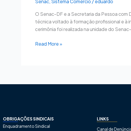
Senac
,
Sistema Comércio
/
eduardo
O Senac-DF e a Secretaria da Pessoa com De
técnica voltado à formação profissional e à
cerimônia foi realizada na unidade do Senac-
Read More »
OBRIGAÇÕES SINDICAIS
LINKS
Enquadramento Sindical
Canal de Denúnci