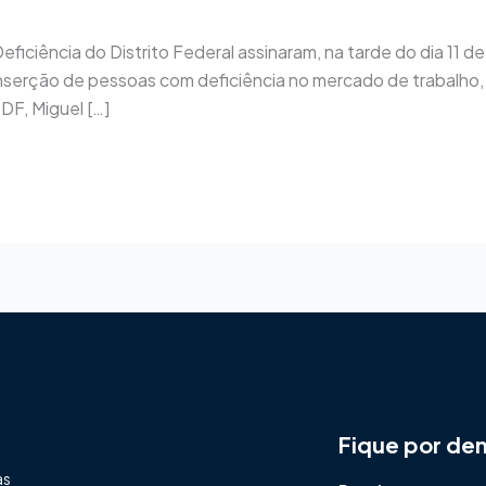
ficiência do Distrito Federal assinaram, na tarde do dia 11
 inserção de pessoas com deficiência no mercado de trabalho,
DF, Miguel […]
Fique por de
as