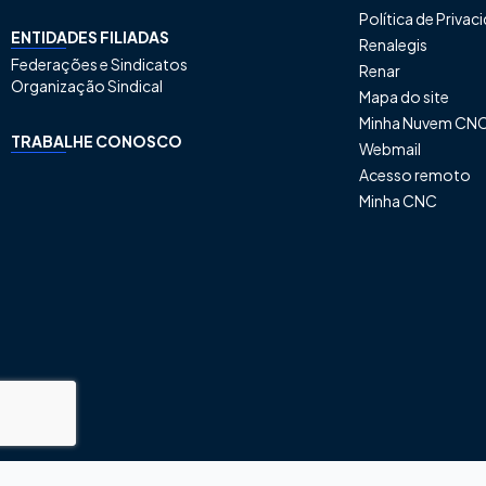
Política de Priva
ENTIDADES FILIADAS
Renalegis
Federações e Sindicatos
Renar
Organização Sindical
Mapa do site
Minha Nuvem CN
TRABALHE CONOSCO
Webmail
Acesso remoto
Minha CNC