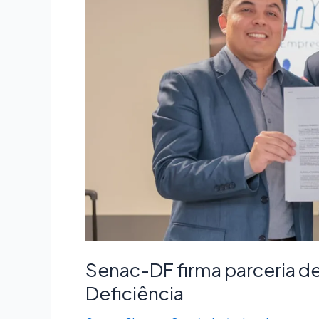
de
inclusão
profissional
com
Secretaria
da
Pessoa
com
Deficiência
Senac-DF firma parceria de
Deficiência