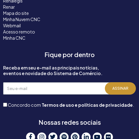
Renalegis
Renar
Mapa do site
Minha Nuvem CNC
Webmail
Acesso remoto
Minha CNC
Fique por dentro
Receba em seu e-mail as principais notícias,
eventos e novidade do Sistema de Comércio.
Seu
ASSINAR
e-
mail
Concordo com
Termos de uso e políticas de privacidade
.
Nossas redes sociais
F
I
T
S
P
L
Y
F