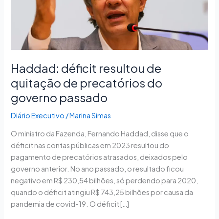
precatórios
do
governo
passado
Haddad: déficit resultou de
quitação de precatórios do
governo passado
Diário Executivo
/
Marina Simas
O ministro da Fazenda, Fernando Haddad, disse que o
déficit nas contas públicas em 2023 resultou do
pagamento de precatórios atrasados, deixados pelo
governo anterior. No ano passado, o resultado ficou
negativo em R$ 230,54 bilhões, só perdendo para 2020,
quando o déficit atingiu R$ 743,25 bilhões por causa da
pandemia de covid-19. O déficit […]