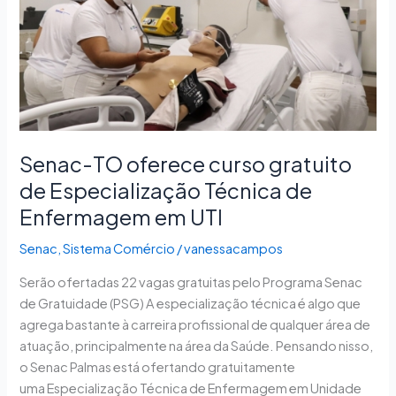
Especialização
Técnica
de
Enfermagem
em
UTI
Senac-TO oferece curso gratuito
de Especialização Técnica de
Enfermagem em UTI
Senac
,
Sistema Comércio
/
vanessacampos
Serão ofertadas 22 vagas gratuitas pelo Programa Senac
de Gratuidade (PSG) A especialização técnica é algo que
agrega bastante à carreira profissional de qualquer área de
atuação, principalmente na área da Saúde. Pensando nisso,
o Senac Palmas está ofertando gratuitamente
uma Especialização Técnica de Enfermagem em Unidade