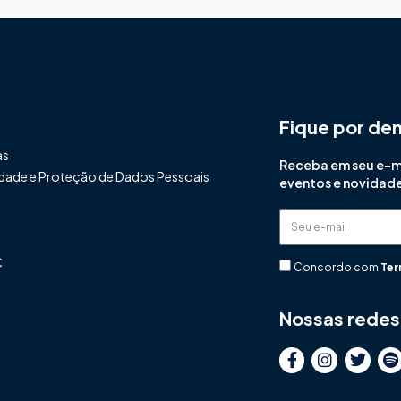
Fique por de
as
Receba em seu e-mai
cidade e Proteção de Dados Pessoais
eventos e novidad
Seu
e-
C
mail
Concordo com
Ter
Nossas redes 
F
I
T
S
a
n
w
p
c
s
i
o