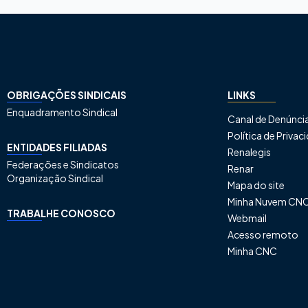
OBRIGAÇÕES SINDICAIS
LINKS
Enquadramento Sindical
Canal de Denúnci
Política de Priva
ENTIDADES FILIADAS
Renalegis
Federações e Sindicatos
Renar
Organização Sindical
Mapa do site
Minha Nuvem CN
TRABALHE CONOSCO
Webmail
Acesso remoto
Minha CNC