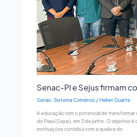
sistema
prisional
Senac-PI e Sejus firmam co
Senac
,
Sistema Comércio
/
Hellen Duarte
A educação tem o potencial de transformar v
do Piauí (Sejus), em 3 de junho. O objetivo é
instituições contribui com a quebra do