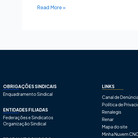
Read More »
OBRIGAÇÕES SINDICAIS
LINKS
Enquadramento Sindical
Canal de Denúnci
Política de Priva
ENTIDADES FILIADAS
Renalegis
Federações e Sindicatos
Renar
Organização Sindical
Mapa do site
Minha Nuvem CN