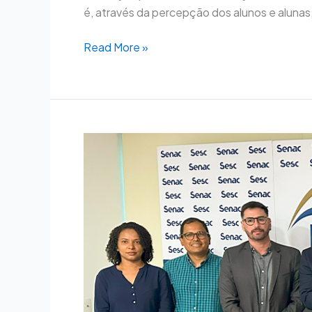
é, através da percepção dos alunos e alunas, v
Read More »
Senac-
PI
e
Sejus
firmam
convênio
para
qualificar
egressos
do