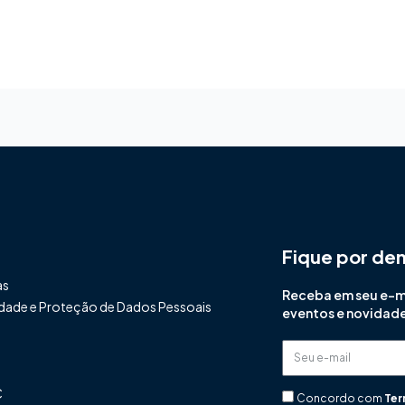
Fique por de
as
Receba em seu e-mai
cidade e Proteção de Dados Pessoais
eventos e novidad
Seu
e-
C
mail
Concordo com
Ter