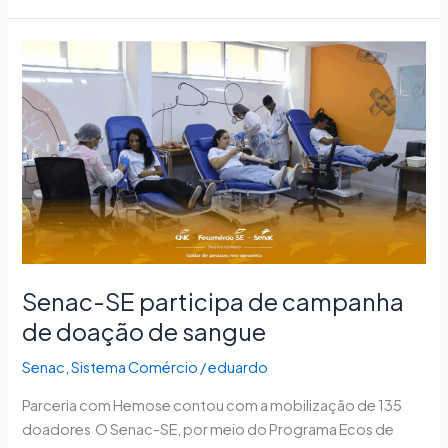
Senac-
SE
participa de
campanha
de
doação
de
sangue
Senac-SE participa de campanha
de doação de sangue
Senac
,
Sistema Comércio
/
eduardo
Parceria com Hemose contou com a mobilização de 135
doadores O Senac-SE, por meio do Programa Ecos de