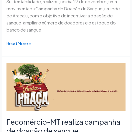
Sustentabilidade, realizou, no dia 27 de novembro, uma
movimentada Campanha de Doação de Sangue, na sede
de Aracaju, com o objetivo de incentivar a doação de
sangue, ampliar o número de doadores e o estoque do
banco de sangue
Read More »
Fecomércio-
MT
realiza
campanha
de
doação
de
sangue
Fecomércio-MT realiza campanha
de doação de sangue