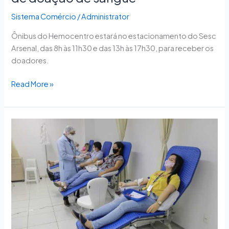
Sistema Comércio
/
Administrator
Ônibus do Hemocentro estará no estacionamento do Sesc
Arsenal, das 8h às 11h30 e das 13h às 17h30, para receber os
doadores.
Read More »
Fecomércio-
PI
realiza
campanha
de
doação
de
sangue