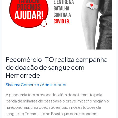
campanha
de
doação
de
sangue
com
Hemorrede
Fecomércio-TO realiza campanha
de doação de sangue com
Hemorrede
Sistema Comércio
/
Administrator
A pandemia tem provocado, além do sofrimento pela
perda de milhares de pessoas e o grave impacto negativo
na economia, uma queda acentuada nos estoques de
sangue no Tocantins e no Brasil, que correspondem