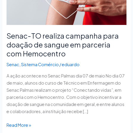
de
sangue
em
parceria
com
Senac-TO realiza campanha para
Hemocentro
doação de sangue em parceria
com Hemocentro
Senac
,
Sistema Comércio
/
eduardo
A ação acontece no Senac Palmas dia 07 de maio No dia 07
de maio, alunos do curso de Técnico em Enfermagem do
Senac Palmas realizam o projeto “Conectando vidas”, em
parceria com o Hemocentro. Com o objetivo incentivar a
doação de sangue na comunidade em geral, e entre alunos
e colaboradores, a instituição recebe […]
Read More »