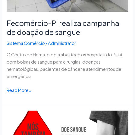
Fecomércio-PI realiza campanha
de doação de sangue
Sistema Comércio
/
Administrator
O Centro de Hematologia abastece os hospitais do Piauí
com bolsas de sangue para cirurgias, doenças
hematológicas, pacientes de câncer e atendimentos de
emergência
Read More »
Fecomércio-
TO
realiza