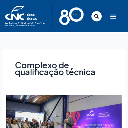
Ir
para
o
conteúdo
Complexo de
qualificação técnica
Senac-
MG
inaugura
complexo
para