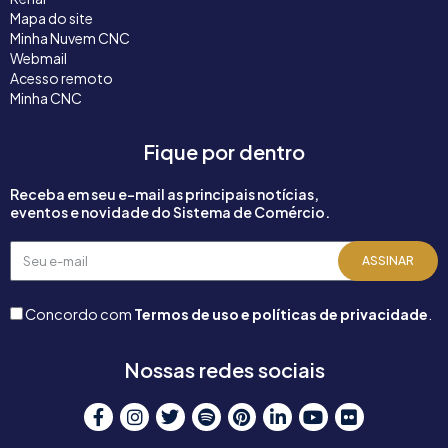
Mapa do site
Minha Nuvem CNC
Webmail
Acesso remoto
Minha CNC
Fique por dentro
Receba em seu e-mail as principais notícias,
eventos e novidade do Sistema de Comércio.
Seu
ASSINAR
e-
mail
Concordo com
Termos de uso e políticas de privacidade
.
Nossas redes sociais
F
I
T
S
P
L
Y
F
a
n
w
p
i
i
o
l
c
s
i
o
n
n
u
i