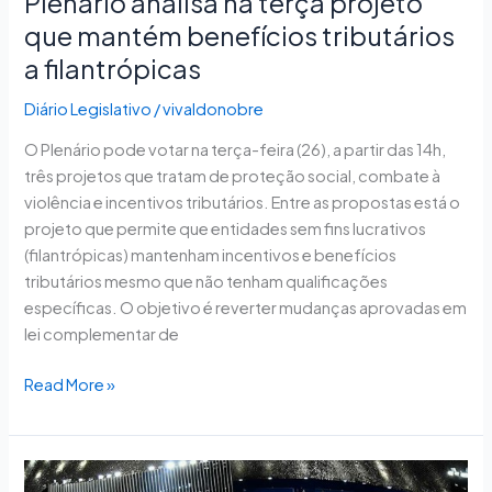
Plenário analisa na terça projeto
que mantém benefícios tributários
a filantrópicas
Diário Legislativo
/
vivaldonobre
O Plenário pode votar na terça-feira (26), a partir das 14h,
três projetos que tratam de proteção social, combate à
violência e incentivos tributários. Entre as propostas está o
projeto que permite que entidades sem fins lucrativos
(filantrópicas) mantenham incentivos e benefícios
tributários mesmo que não tenham qualificações
específicas. O objetivo é reverter mudanças aprovadas em
lei complementar de
Read More »
Retomada