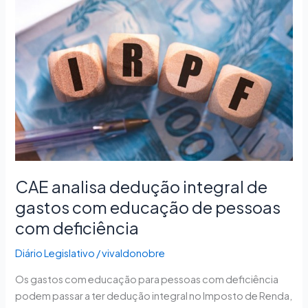
analisa
dedução
integral
de
gastos
com
educação
de
pessoas
com
deficiência
CAE analisa dedução integral de
gastos com educação de pessoas
com deficiência
Diário Legislativo
/
vivaldonobre
Os gastos com educação para pessoas com deficiência
podem passar a ter dedução integral no Imposto de Renda,