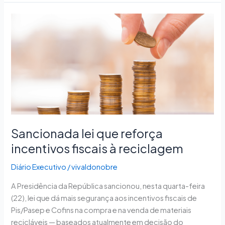
Sancionada
lei
que
reforça
incentivos
fiscais
à
reciclagem
Sancionada lei que reforça
incentivos fiscais à reciclagem
Diário Executivo
/
vivaldonobre
A Presidência da República sancionou, nesta quarta-feira
(22), lei que dá mais segurança aos incentivos fiscais de
Pis/Pasep e Cofins na compra e na venda de materiais
recicláveis — baseados atualmente em decisão do