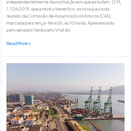
independentemente da instituição em que estudam. O PL
1.726/2019, que prevê o benefício, está na pauta da
reunião da Comissão de Assuntos Econômicos (CAE),
marcada para terça-feira (5), às 10 horas. Apresentado
pelo senador Veneziano Vital do
Read More »
MDIC
reduz
prazo
de
análise
de
incentivo
à
exportação
pela