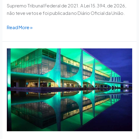
Supremo Tribunal Federal de 2021. A Lei 15.394, de 2026,
não teve vetos e foi publicada no Diário Oficial da União.
Read More »
Redução
de
alíquotas
tributárias
para
indústria
química
segue
para
sanção