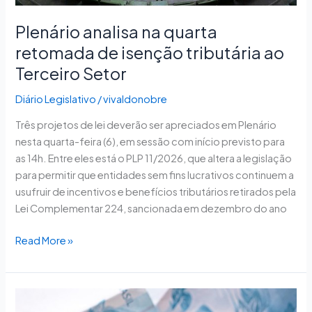
Setor
Plenário analisa na quarta
retomada de isenção tributária ao
Terceiro Setor
Diário Legislativo
/
vivaldonobre
Três projetos de lei deverão ser apreciados em Plenário
nesta quarta-feira (6), em sessão com início previsto para
as 14h. Entre eles está o PLP 11/2026, que altera a legislação
para permitir que entidades sem fins lucrativos continuem a
usufruir de incentivos e benefícios tributários retirados pela
Lei Complementar 224, sancionada em dezembro do ano
Read More »
CAE