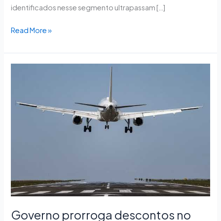
identificados nesse segmento ultrapassam […]
Read More »
Governo
prorroga
descontos
no
querosene
de
aviação
e
no
biodiesel
Governo prorroga descontos no