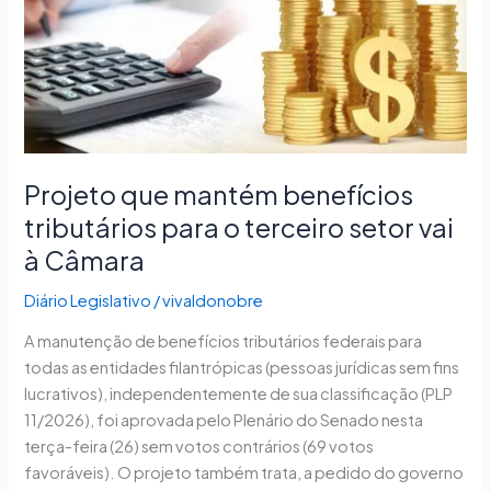
benefícios
tributários
para
o
terceiro
setor
vai
Projeto que mantém benefícios
à
tributários para o terceiro setor vai
Câmara
à Câmara
Diário Legislativo
/
vivaldonobre
A manutenção de benefícios tributários federais para
todas as entidades filantrópicas (pessoas jurídicas sem fins
lucrativos), independentemente de sua classificação (PLP
11/2026), foi aprovada pelo Plenário do Senado nesta
terça-feira (26) sem votos contrários (69 votos
favoráveis). O projeto também trata, a pedido do governo