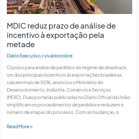
metade
MDIC reduz prazo de análise de
incentivo à exportação pela
metade
Diário Executivo
/
vivaldonobre
O prazo para análise de pedidos do regime de drawback,
um dos principais incentivos às exportações brasileiras,
caiu em mais de 50%, anunciou o Ministério do
Desenvolvimento, Indústria, Comércio e Serviços
(MDIC). Duas portarias publicadas no Diário Oficial da União
simplificam os procedimentos de pedidos e reduzem o
número de etapas do processo. Com as mudanças, o
Read More »