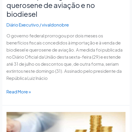
querosene de aviação e no
biodiesel
Diário Executivo
/
vivaldonobre
O governo federal prorrogou por dois meses os
benefícios fiscais concedidos à importação e à venda de
biodiesel e querosene de aviação. A medida foi publicada
no Diário Oficial da União desta sexta-feira (29) e estende
até 31 de julho os descontos que, de outra forma, seriam
extintos neste domingo (31). Assinado pelo presidente da
República Luiz Inácio
Read More »
Projeto
que
mantém