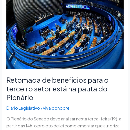
de
benefícios
para
o
terceiro
setor
está
na
pauta
do
Plenário
Retomada de benefícios para o
terceiro setor está na pauta do
Plenário
Diário Legislativo
/
vivaldonobre
O Plenário do Senado deve analisar nesta terça-feira (19), a
partir das 14h, o projeto de lei complementar que autoriza