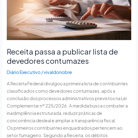
devedores
contumazes
Receita passa a publicar lista de
devedores contumazes
Diário Executivo
/
vivaldonobre
A Receita Federal divulgou a primeira lista de contribuintes
classificados como devedores contumazes, após a
conclusão dos processos administrativos previstos na Lei
Complementar nº 225/2026. A medida busca combater a
inadimplência estruturada, reduzir práticas de
concorrência desleal e ampliar a transparência fiscal.
Os primeiros contribuintes enquadrados pertencem ao
setor fumageiro. Segundo a Receita, os débitos