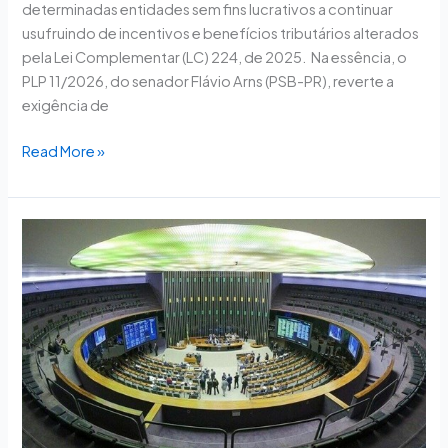
determinadas entidades sem fins lucrativos a continuar
usufruindo de incentivos e benefícios tributários alterados
pela Lei Complementar (LC) 224, de 2025. Na essência, o
PLP 11/2026, do senador Flávio Arns (PSB-PR), reverte a
exigência de
Read More »
Plenário
analisa
na
quarta
retomada
de
isenção
tributária
ao
Terceiro