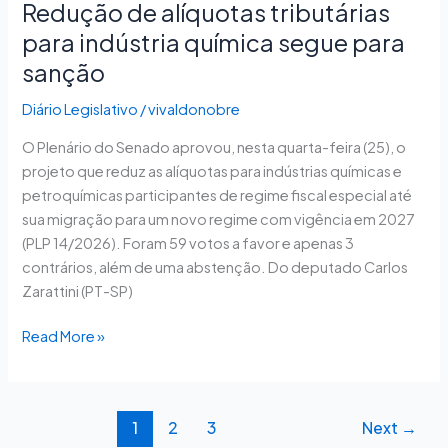
Redução de alíquotas tributárias
para indústria química segue para
sanção
Diário Legislativo
/
vivaldonobre
O Plenário do Senado aprovou, nesta quarta-feira (25), o
projeto que reduz as alíquotas para indústrias químicas e
petroquímicas participantes de regime fiscal especial até
sua migração para um novo regime com vigência em 2027
(PLP 14/2026). Foram 59 votos a favor e apenas 3
contrários, além de uma abstenção. Do deputado Carlos
Zarattini (PT-SP)
Read More »
1
2
3
Next
→