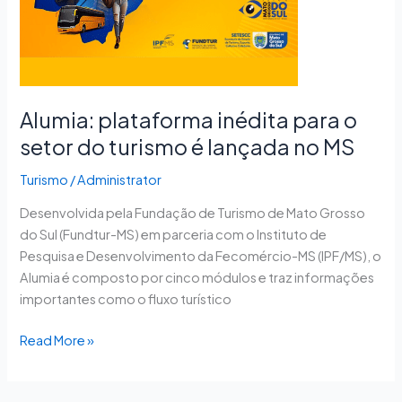
do
turismo
é
lançada
no
Alumia: plataforma inédita para o
MS
setor do turismo é lançada no MS
Turismo
/
Administrator
Desenvolvida pela Fundação de Turismo de Mato Grosso
do Sul (Fundtur-MS) em parceria com o Instituto de
Pesquisa e Desenvolvimento da Fecomércio-MS (IPF/MS), o
Alumia é composto por cinco módulos e traz informações
importantes como o fluxo turístico
Read More »