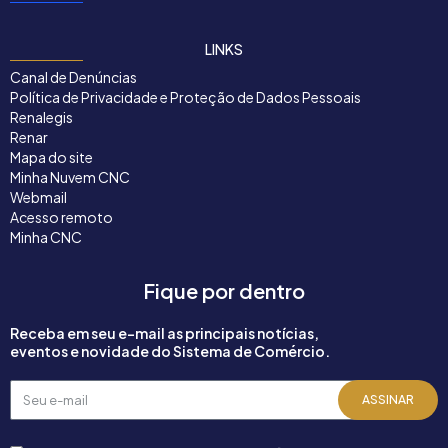
LINKS
Canal de Denúncias
Política de Privacidade e Proteção de Dados Pessoais
Renalegis
Renar
Mapa do site
Minha Nuvem CNC
Webmail
Acesso remoto
Minha CNC
Fique por dentro
Receba em seu e-mail as principais notícias,
eventos e novidade do Sistema de Comércio.
Seu
ASSINAR
e-
mail