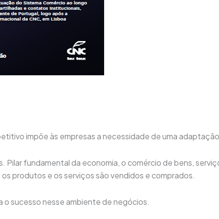
titivo impõe às empresas a necessidade de uma adaptação c
s. Pilar fundamental da economia, o comércio de bens, serviç
s produtos e os serviços são vendidos e comprados.
ara o sucesso nesse ambiente de negócios.