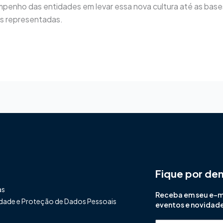
penho das entidades em levar essa nova cultura até as base
as representadas.
Fique por de
as
Receba em seu e-mai
cidade e Proteção de Dados Pessoais
eventos e novidad