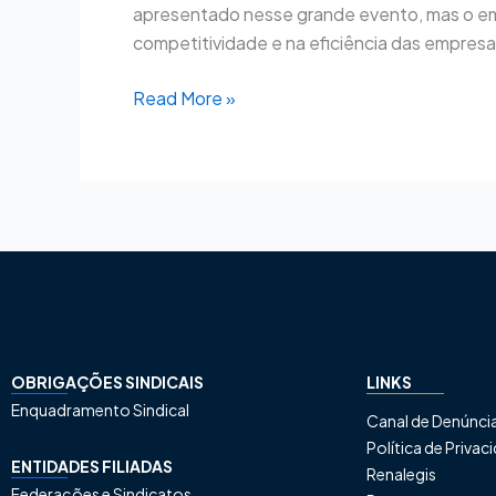
apresentado nesse grande evento, mas o em
competitividade e na eficiência das empres
Read More »
OBRIGAÇÕES SINDICAIS
LINKS
Enquadramento Sindical
Canal de Denúnci
Política de Priva
ENTIDADES FILIADAS
Renalegis
Federações e Sindicatos