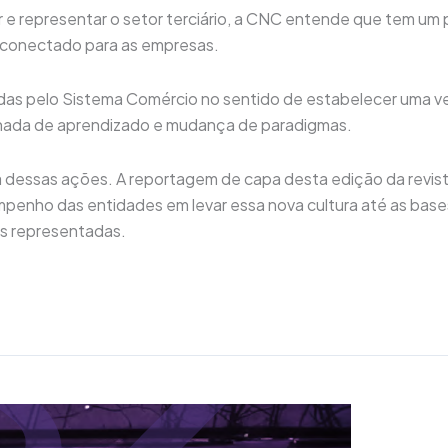
e representar o setor terciário, a CNC entende que tem um 
e conectado para as empresas.
das pelo Sistema Comércio no sentido de estabelecer uma ver
nada de aprendizado e mudança de paradigmas.
a dessas ações. A reportagem de capa desta edição da revis
penho das entidades em levar essa nova cultura até as base
as representadas.