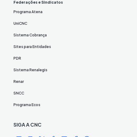
Federações e Sindicatos
Programa Atena
UniCNC
Sistema Cobrança
Sites para Entidades
PDR
Sistema Renalegis
Renar
SNCC
Programa Ecos
SIGA A CNC
Í
Í
Í
Í
Í
Í
Í