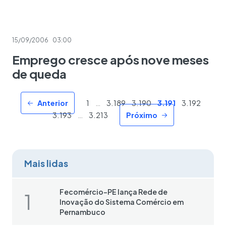
15/09/2006
03:00
Emprego cresce após nove meses
de queda
Anterior
1
…
3.189
3.190
3.191
3.192
3.193
…
3.213
Próximo
Mais lidas
Fecomércio-PE lança Rede de
Inovação do Sistema Comércio em
Pernambuco