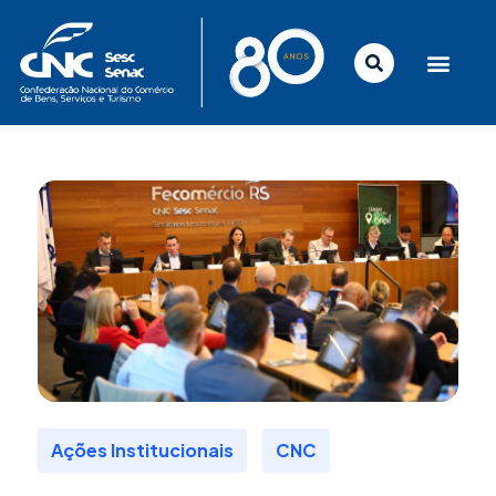
Ir
para
o
conteúdo
,
Ações Institucionais
CNC