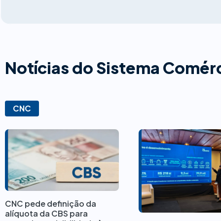
Notícias do Sistema Comér
Conheça o
Mercurito
CNC
Nosso assistente virtual com IA está
disponível no Portal, é só clicar no
botão de WhatsApp!
CNC pede definição da
alíquota da CBS para