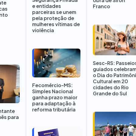
obra de Siron
ate
e entidades
Franco
icas
parceiras se unem
ento
pela proteção de
o
mulheres vítimas de
violência
Sesc-RS: Passeio
guiados celebra
o Dia do Patrimôn
Cultural em 20
Fecomércio-MS:
cidades do Rio
Simples Nacional
Grande do Sul
ganha prazo maior
para adaptação à
reforma tributária
ntante
uês para