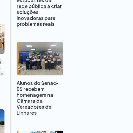
estudantes da
rede pública a criar
soluções
inovadoras para
problemas reais
s
m
io
Alunos do Senac-
ES recebem
homenagem na
Câmara de
Vereadores de
Linhares