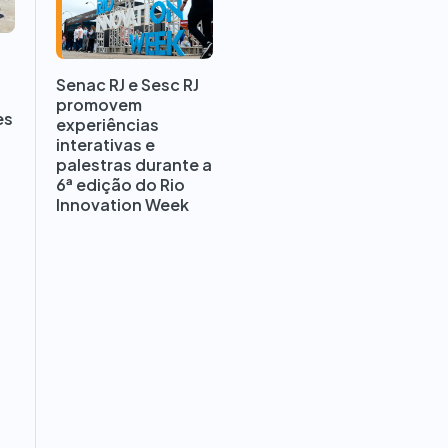
Senac RJ e Sesc RJ
promovem
es
experiências
interativas e
palestras durante a
6ª edição do Rio
Innovation Week