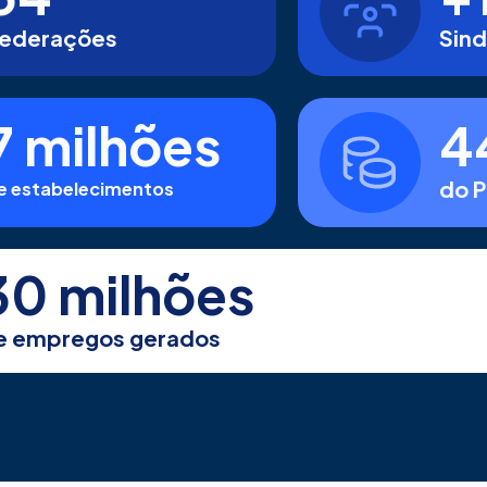
ederações
Sind
7 milhões
4
do P
e estabelecimentos
30 milhões
e empregos gerados