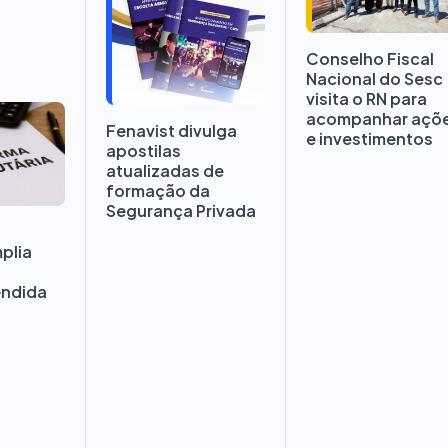
Conselho Fiscal
Nacional do Sesc
visita o RN para
acompanhar açõ
Fenavist divulga
e investimentos
apostilas
atualizadas de
formação da
Segurança Privada
a
mplia
endida