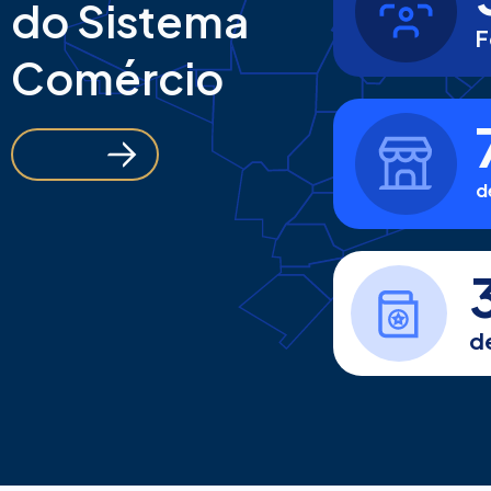
do Sistema
F
Comércio
d
d