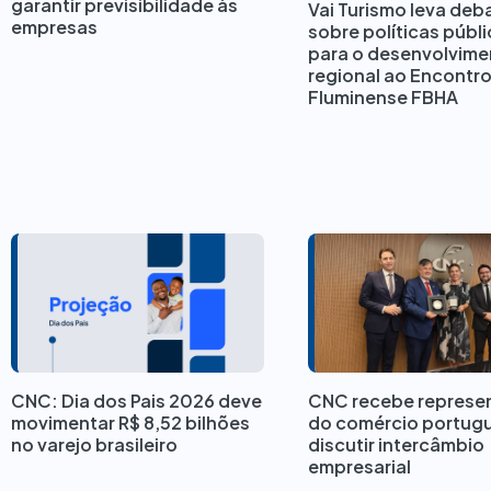
garantir previsibilidade às
Vai Turismo leva deb
empresas
sobre políticas públ
para o desenvolvim
regional ao Encontr
Fluminense FBHA
CNC recebe represe
CNC: Dia dos Pais 2026 deve
do comércio portug
movimentar R$ 8,52 bilhões
discutir intercâmbio
no varejo brasileiro
empresarial