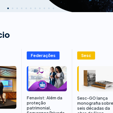
cio
Federações
Sesc
Fenavist: Além da
Sesc-GO lança
proteção
monografia sobr
patrimonial,
seis décadas da
Segurança Privada