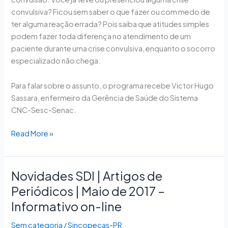
convulsiva? Ficou sem saber o que fazer ou com medo de
ter alguma reação errada? Pois saiba que atitudes simples
podem fazer toda diferença no atendimento de um
paciente durante uma crise convulsiva, enquanto o socorro
especializado não chega.
Para falar sobre o assunto, o programa recebe Victor Hugo
Sassara, enfermeiro da Gerência de Saúde do Sistema
CNC-Sesc-Senac.
Read More »
Novidades SDI | Artigos de
Novidades
SDI
Periódicos | Maio de 2017 –
|
Informativo on-line
Artigos
de
Sem categoria
/
Sincopecas-PR