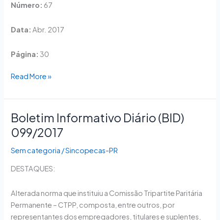
Número:
67
Data:
Abr. 2017
Página:
30
Read More »
Boletim Informativo Diário (BID)
Boletim
Informativo
099/2017
Diário
Sem categoria
/
Sincopecas-PR
(BID)
099/2017
DESTAQUES:
Alterada norma que instituiu a Comissão Tripartite Paritária
Permanente – CTPP, composta, entre outros, por
representantes dos empregadores, titulares e suplentes,