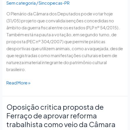
Sem categoria
/
Sincopecas-PR
hoje
incentivo
O Plenário da Câmara dos Deputados pode votar hoje
fiscal
(31/05) projeto que convalida isenções concedidas no
a
âmbito da guerra fiscal entre os estados (PLP nº 54/2015).
estados
Também está na pauta a votação, em segundo turno, de
proposta (PEC nº 304/2007) que permite práticas
desportivas que utilizem animais, como a vaquejada, desde
que registradas como manifestações culturais e bem de
natureza imaterial integrante do patrimônio cultural
brasileiro.
Read More »
Oposição critica proposta de
Oposição
critica
Ferraço de aprovar reforma
proposta
trabalhista como veio da Câmara
de