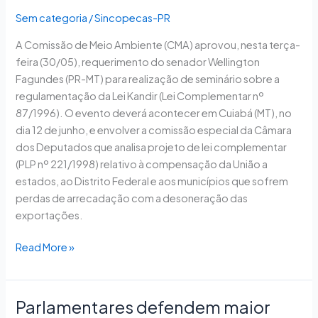
Lei
Sem categoria
/
Sincopecas-PR
Kandir
A Comissão de Meio Ambiente (CMA) aprovou, nesta terça-
em
feira (30/05), requerimento do senador Wellington
seminário
Fagundes (PR-MT) para realização de seminário sobre a
em
regulamentação da Lei Kandir (Lei Complementar nº
Cuiabá
87/1996). O evento deverá acontecer em Cuiabá (MT), no
dia 12 de junho, e envolver a comissão especial da Câmara
dos Deputados que analisa projeto de lei complementar
(PLP nº 221/1998) relativo à compensação da União a
estados, ao Distrito Federal e aos municípios que sofrem
perdas de arrecadação com a desoneração das
exportações.
Read More »
Parlamentares defendem maior
Parlamentares