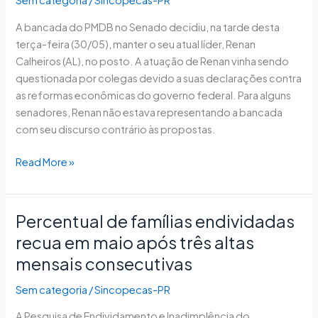
Sem categoria
/
Sincopecas-PR
e
A bancada do PMDB no Senado decidiu, na tarde desta
decide
terça-feira (30/05), manter o seu atual líder, Renan
apoiar
Calheiros (AL), no posto. A atuação de Renan vinha sendo
reforma
questionada por colegas devido a suas declarações contra
trabalhista
as reformas econômicas do governo federal. Para alguns
‘sem
senadores, Renan não estava representando a bancada
fechar
com seu discurso contrário às propostas.
questão’
Read More »
Percentual de famílias endividadas
Percentual
de
recua em maio após três altas
famílias
mensais consecutivas
endividadas
recua
Sem categoria
/
Sincopecas-PR
em
A Pesquisa de Endividamento e Inadimplência do