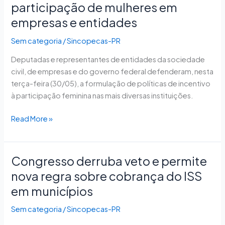
defendem
participação de mulheres em
maior
empresas e entidades
participação
de
Sem categoria
/
Sincopecas-PR
mulheres
Deputadas e representantes de entidades da sociedade
em
civil, de empresas e do governo federal defenderam, nesta
empresas
terça-feira (30/05), a formulação de políticas de incentivo
e
à participação feminina nas mais diversas instituições.
entidades
Read More »
Congresso derruba veto e permite
Congresso
derruba
nova regra sobre cobrança do ISS
veto
em municípios
e
permite
Sem categoria
/
Sincopecas-PR
nova