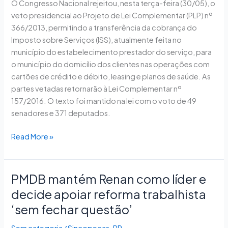
O Congresso Nacional rejeitou, nesta terça-feira (30/05), o
regra
veto presidencial ao Projeto de Lei Complementar (PLP) nº
sobre
366/2013, permitindo a transferência da cobrança do
cobrança
Imposto sobre Serviços (ISS), atualmente feita no
do
município do estabelecimento prestador do serviço, para
ISS
o município do domicílio dos clientes nas operações com
em
cartões de crédito e débito, leasing e planos de saúde. As
municípios
partes vetadas retornarão à Lei Complementar nº
157/2016. O texto foi mantido na lei com o voto de 49
senadores e 371 deputados.
Read More »
PMDB mantém Renan como líder e
PMDB
mantém
decide apoiar reforma trabalhista
Renan
‘sem fechar questão’
como
líder