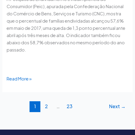
maio
Consumidor (Peic), apurada pela Confederação Nacional
após
do Comércio de Bens, Serviços e Turismo (CNC), mostra
três
que o percentual de famílias endividadas alcançou 57,6%
altas
em maio de 2017, uma queda de 1,3 ponto percentual ante
mensais
abril após três meses de alta. O indicador também ficou
consecutivas
abaixo dos 58,7% observados no mesmo período do ano
passado.
Read More »
1
2
…
23
Next
→