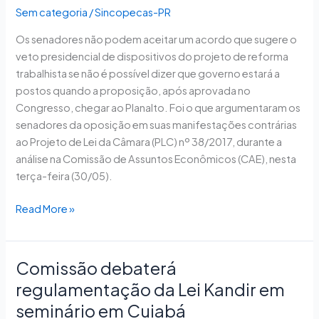
Ferraço
Sem categoria
/
Sincopecas-PR
de
Os senadores não podem aceitar um acordo que sugere o
aprovar
veto presidencial de dispositivos do projeto de reforma
reforma
trabalhista se não é possível dizer que governo estará a
trabalhista
postos quando a proposição, após aprovada no
como
Congresso, chegar ao Planalto. Foi o que argumentaram os
veio
senadores da oposição em suas manifestações contrárias
da
ao Projeto de Lei da Câmara (PLC) nº 38/2017, durante a
Câmara
análise na Comissão de Assuntos Econômicos (CAE), nesta
terça-feira (30/05).
Read More »
Comissão debaterá
Comissão
debaterá
regulamentação da Lei Kandir em
regulamentação
seminário em Cuiabá
da