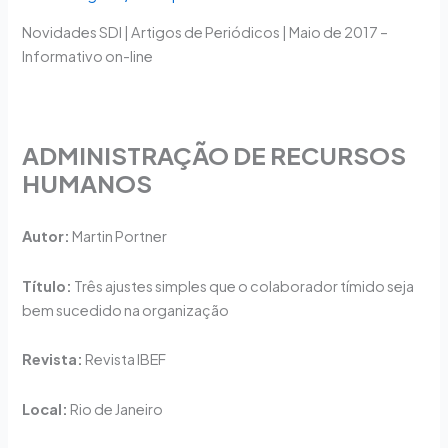
Periódicos
Novidades SDI | Artigos de Periódicos | Maio de 2017 –
|
Informativo on-line
Maio
de
2017
–
ADMINISTRAÇÃO DE RECURSOS
Informativo
HUMANOS
on-
line
Autor:
Martin Portner
Título:
Três ajustes simples que o colaborador tímido seja
bem sucedido na organização
Revista:
Revista IBEF
Local:
Rio de Janeiro