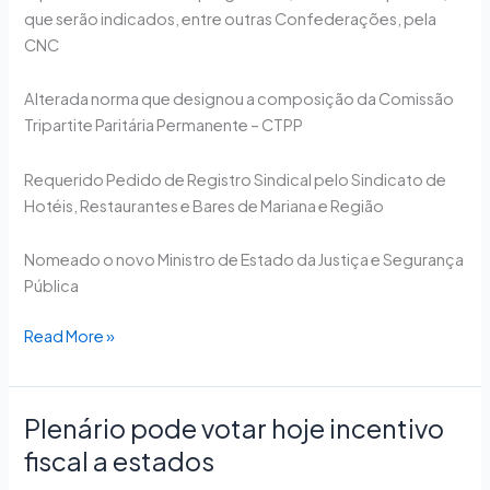
que serão indicados, entre outras Confederações, pela
CNC
Alterada norma que designou a composição da Comissão
Tripartite Paritária Permanente – CTPP
Requerido Pedido de Registro Sindical pelo Sindicato de
Hotéis, Restaurantes e Bares de Mariana e Região
Nomeado o novo Ministro de Estado da Justiça e Segurança
Pública
Read More »
Plenário pode votar hoje incentivo
Plenário
pode
fiscal a estados
votar